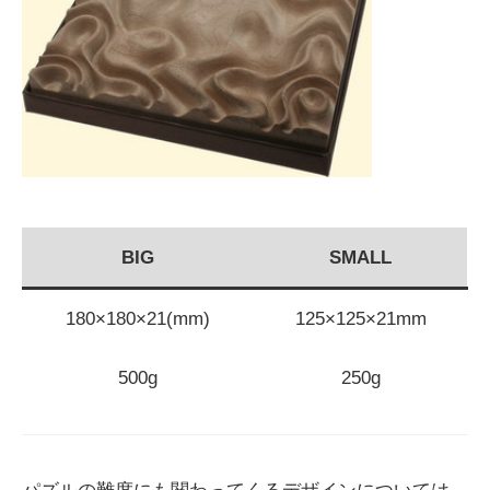
BIG
SMALL
180×180×21(mm)
125×125×21mm
500g
250g