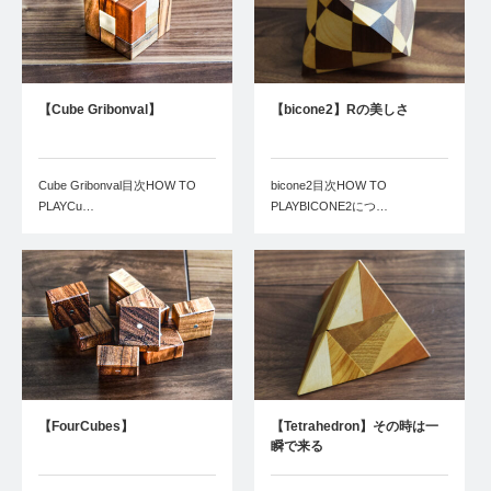
【Cube Gribonval】
【bicone2】Rの美しさ
Cube Gribonval目次HOW TO
bicone2目次HOW TO
PLAYCu…
PLAYBICONE2につ…
【FourCubes】
【Tetrahedron】その時は一
瞬で来る