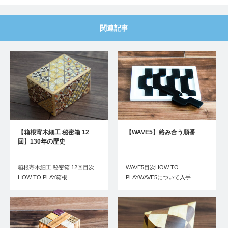
関連記事
【箱根寄木細工 秘密箱 12
【WAVE5】絡み合う順番
回】130年の歴史
箱根寄木細工 秘密箱 12回目次
WAVE5目次HOW TO
HOW TO PLAY箱根…
PLAYWAVE5について入手…