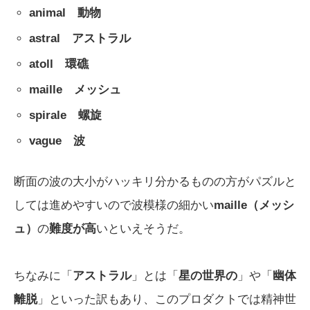
animal 動物
astral アストラル
atoll 環礁
maille メッシュ
spirale 螺旋
vague 波
断面の波の大小がハッキリ分かるものの方がパズルと
しては進めやすいので波模様の細かい
maille（メッシ
ュ）
の
難度が高
いといえそうだ。
ちなみに「
アストラル
」とは「
星の世界の
」や「
幽体
離脱
」といった訳もあり、このプロダクトでは精神世