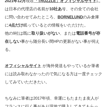
2021年12月
現在
「TRUZZLE」オフィシャルサイト
に
は日本の代理店の名前が
10社あり
、その全ての会社
に問い合わせてみたところ、
BORNELUND
のみ倉庫
に
4点だけ
眠っているとの情報をいただけた。
他の9社は既に
取り扱いがない
、または
電話番号が存
在しない
事から随分長い間HPの更新がない事が伺え
る。
オフィシャルサイト
が海外発送もやっているか筆者
には読み取れなかったので気になる方は一度チェック
してみていただきたい。
ちなみに筆者は2017年頃、幸運にもたまたま友人が
フランスに行く事があり現地で購入してきてもらっ