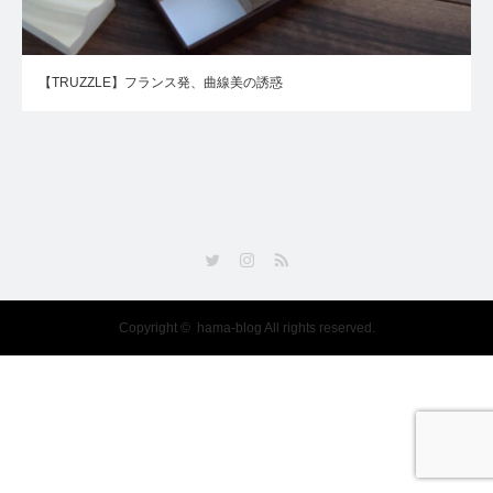
【TRUZZLE】フランス発、曲線美の誘惑
Twitter
Instagram
RSS
Copyright ©
hama-blog
All rights reserved.