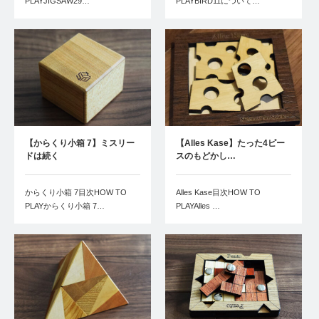
PLAYJIGSAW29…
PLAYBIRD11について…
【からくり小箱 7】ミスリー
【Alles Kase】たった4ピー
ドは続く
スのもどかし…
からくり小箱 7目次HOW TO
Alles Kase目次HOW TO
PLAYからくり小箱 7…
PLAYAlles …