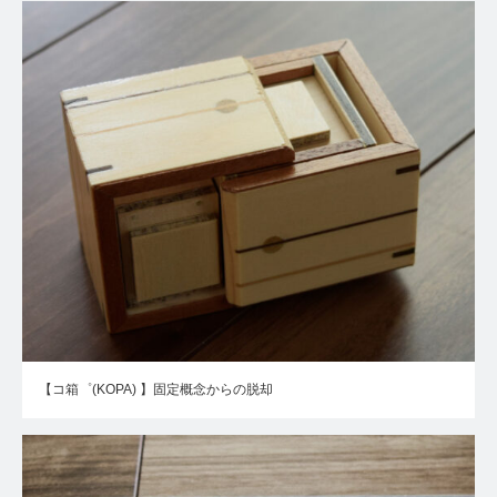
【コ箱゜(KOPA) 】固定概念からの脱却