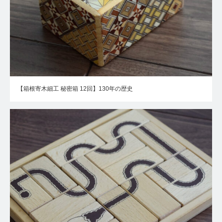
【箱根寄木細工 秘密箱 12回】130年の歴史