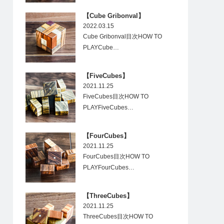
【Cube Gribonval】
2022.03.15
Cube Gribonval目次HOW TO
PLAYCube…
【FiveCubes】
2021.11.25
FiveCubes目次HOW TO
PLAYFiveCubes…
【FourCubes】
2021.11.25
FourCubes目次HOW TO
PLAYFourCubes…
【ThreeCubes】
2021.11.25
ThreeCubes目次HOW TO