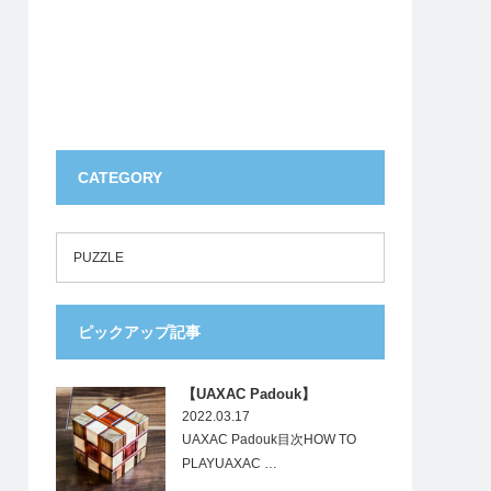
CATEGORY
PUZZLE
ピックアップ記事
【UAXAC Padouk】
2022.03.17
UAXAC Padouk目次HOW TO
PLAYUAXAC …