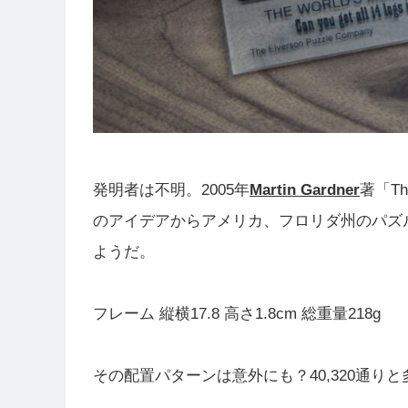
発明者は不明。2005年
Martin Gardner
著「The
のアイデアからアメリカ、フロリダ州のパズ
ようだ。
フレーム 縦横17.8 高さ1.8cm 総重量218g
その配置パターンは意外にも？40,320通り