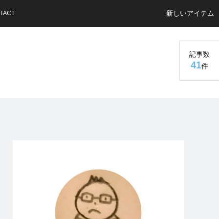
新しいアイテム
TACT
記事数
41
件