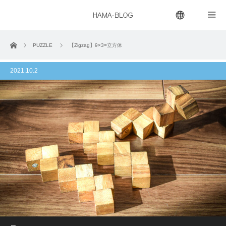
menu
ホーム
PUZZLE
【Zigzag】9×3=立方体
2021.10.2